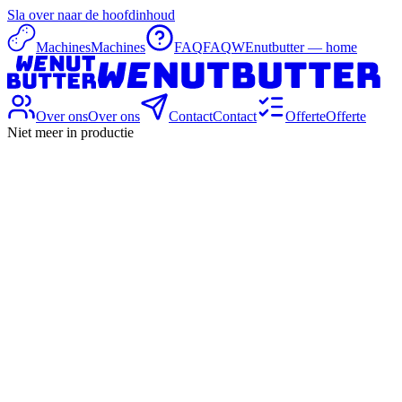
Sla over naar de hoofdinhoud
Machines
Machines
FAQ
FAQ
WEnutbutter — home
Over ons
Over ons
Contact
Contact
Offerte
Offerte
Niet meer in productie