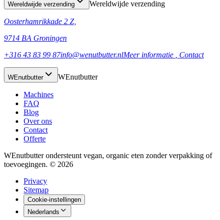
Wereldwijde verzending
Wereldwijde verzending
Oosterhamrikkade 2 Z,
9714 BA Groningen
+316 43 83 99 87
info@wenutbutter.nl
Meer informatie
, Contact
WEnutbutter
WEnutbutter
Machines
FAQ
Blog
Over ons
Contact
Offerte
WEnutbutter ondersteunt vegan, organic eten zonder verpakking of
toevoegingen. © 2026
Privacy
Sitemap
Cookie-instellingen
Nederlands