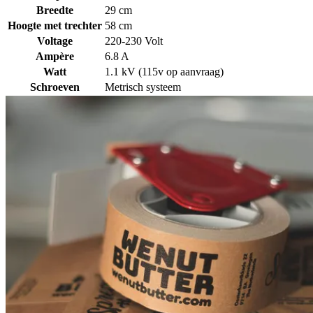
Breedte
29 cm
Hoogte met trechter
58 cm
Voltage
220-230 Volt
Ampère
6.8 A
Watt
1.1 kV (115v op aanvraag)
Schroeven
Metrisch systeem