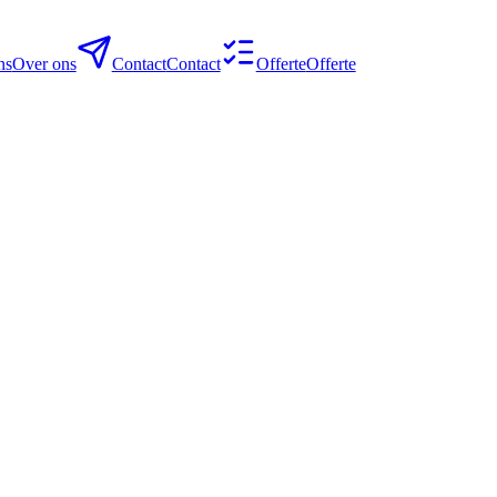
ns
Over ons
Contact
Contact
Offerte
Offerte