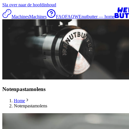
Sla over naar de hoofdinhoud
Machines
Machines
FAQ
FAQ
WEnutbutter — home
Notenpastamolens
Home
Notenpastamolens