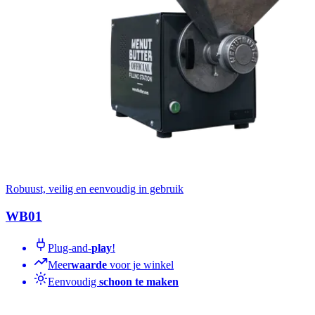
Robuust, veilig en eenvoudig in gebruik
WB01
Plug-and-
play
!
Meer
waarde
voor je winkel
Eenvoudig
schoon te maken