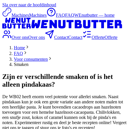
Sla over naar de hoofdinhoud
Machines
Machines
FAQ
FAQ
WEnutbutter — home
Over ons
Over ons
Contact
Contact
Offerte
Offerte
Home
FAQ
Voor consumenten
Smaken
Zijn er verschillende smaken of is het
alleen pindakaas?
De WB02 heeft enorm veel potentie voor allerlei smaken. Naast
pindakaas kun je ook een grote variatie aan andere noten malen tot
een heerlijke pasta. Je kunt bovendien cacaodrops aan hazelnoten
toevoegen voor een hemelse hazelnoot-cacaopasta. Chilivlokken,
een snufje zout, kokos of caramel kunnen ook bij de pinda's en
noten. Experimenteer rustig en deel je beste recepten online! Vergeet
niet ons te taggen of stuur ons je foto's en recepten!