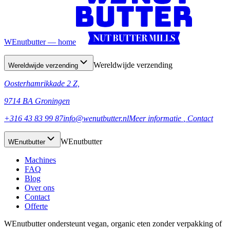
WEnutbutter — home
Wereldwijde verzending
Wereldwijde verzending
Oosterhamrikkade 2 Z,
9714 BA Groningen
+316 43 83 99 87
info@wenutbutter.nl
Meer informatie
, Contact
WEnutbutter
WEnutbutter
Machines
FAQ
Blog
Over ons
Contact
Offerte
WEnutbutter ondersteunt vegan, organic eten zonder verpakking of