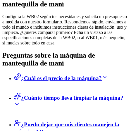
mantequilla de maní
Configura la WB02 según tus necesidades y solicita un presupuesto
a medida con nuestro formulario. Respondemos rápido, enviamos a
todo el mundo e incluimos instrucciones claras de instalación, uso y
limpieza. ¿Quieres comparar primero? Echa un vistazo a las
especificaciones completas de la WB02, o al WB01, más pequeño,
si mueles sobre todo en casa.
Preguntas sobre la máquina de
mantequilla de maní
¿Cuál es el precio de la máquina?
Puedes solicitar el precio rellenando el formulario de solicitud
¿Cuánto tiempo lleva limpiar la máquina?
de presupuesto. Te enviaremos un presupuesto personalizado
teniendo en cuenta gastos de envío, etc.
Limpiar la máquina no requiere mucho tiempo. En no más de
¿Puedo dejar que mis clientes manejen la
10 minutos habrás terminado: estará completamente limpia y