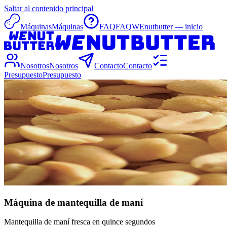
Saltar al contenido principal
Máquinas
Máquinas
FAQ
FAQ
WEnutbutter — inicio
Nosotros
Nosotros
Contacto
Contacto
Presupuesto
Presupuesto
Máquina de mantequilla de maní
Mantequilla de maní fresca en quince segundos