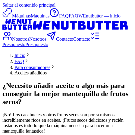
Saltar al contenido principal
Máquinas
Máquinas
FAQ
FAQ
WEnutbutter — inicio
Nosotros
Nosotros
Contacto
Contacto
Presupuesto
Presupuesto
Inicio
FAQ
Para consumidores
Aceites añadidos
¿Necesito añadir aceite o algo más para
conseguir la mejor mantequilla de frutos
secos?
¡No! Los cacahuetes y otros frutos secos son por sí mismos
increíblemente ricos en aceites. ¡Frutos secos deliciosos y recién
tostados es todo lo que la máquina necesita para hacer una
mantequilla fantástica!