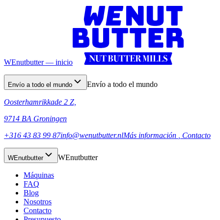
WEnutbutter — inicio
Envío a todo el mundo
Envío a todo el mundo
Oosterhamrikkade 2 Z,
9714 BA Groningen
+316 43 83 99 87
info@wenutbutter.nl
Más información
, Contacto
WEnutbutter
WEnutbutter
Máquinas
FAQ
Blog
Nosotros
Contacto
Presupuesto