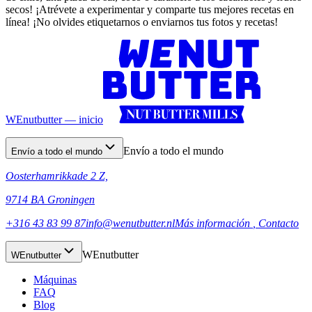
secos! ¡Atrévete a experimentar y comparte tus mejores recetas en
línea! ¡No olvides etiquetarnos o enviarnos tus fotos y recetas!
WEnutbutter — inicio
Envío a todo el mundo
Envío a todo el mundo
Oosterhamrikkade 2 Z,
9714 BA Groningen
+316 43 83 99 87
info@wenutbutter.nl
Más información
, Contacto
WEnutbutter
WEnutbutter
Máquinas
FAQ
Blog