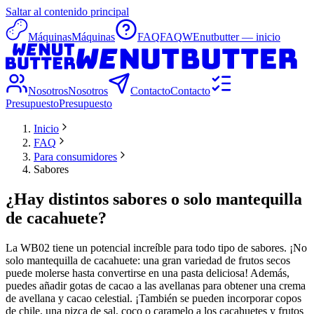
Saltar al contenido principal
Máquinas
Máquinas
FAQ
FAQ
WEnutbutter — inicio
Nosotros
Nosotros
Contacto
Contacto
Presupuesto
Presupuesto
Inicio
FAQ
Para consumidores
Sabores
¿Hay distintos sabores o solo mantequilla
de cacahuete?
La WB02 tiene un potencial increíble para todo tipo de sabores. ¡No
solo mantequilla de cacahuete: una gran variedad de frutos secos
puede molerse hasta convertirse en una pasta deliciosa! Además,
puedes añadir gotas de cacao a las avellanas para obtener una crema
de avellana y cacao celestial. ¡También se pueden incorporar copos
de chile, una pizca de sal, coco o caramelo a los cacahuetes y frutos