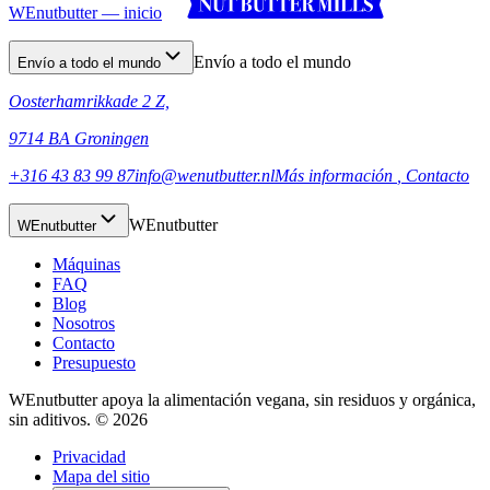
WEnutbutter — inicio
Envío a todo el mundo
Envío a todo el mundo
Oosterhamrikkade 2 Z,
9714 BA Groningen
+316 43 83 99 87
info@wenutbutter.nl
Más información
, Contacto
WEnutbutter
WEnutbutter
Máquinas
FAQ
Blog
Nosotros
Contacto
Presupuesto
WEnutbutter apoya la alimentación vegana, sin residuos y orgánica,
sin aditivos. © 2026
Privacidad
Mapa del sitio