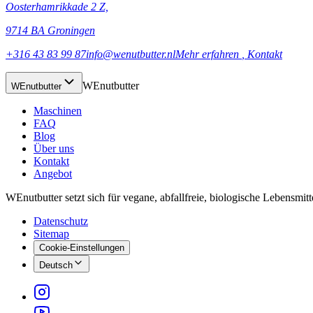
Oosterhamrikkade 2 Z,
9714 BA Groningen
+316 43 83 99 87
info@wenutbutter.nl
Mehr erfahren
, Kontakt
WEnutbutter
WEnutbutter
Maschinen
FAQ
Blog
Über uns
Kontakt
Angebot
WEnutbutter setzt sich für vegane, abfallfreie, biologische Lebensmit
Datenschutz
Sitemap
Cookie-Einstellungen
Deutsch