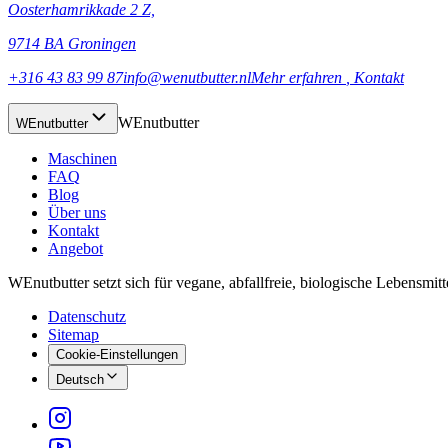
Oosterhamrikkade 2 Z,
9714 BA Groningen
+316 43 83 99 87
info@wenutbutter.nl
Mehr erfahren
, Kontakt
WEnutbutter
WEnutbutter
Maschinen
FAQ
Blog
Über uns
Kontakt
Angebot
WEnutbutter setzt sich für vegane, abfallfreie, biologische Lebensmit
Datenschutz
Sitemap
Cookie-Einstellungen
Deutsch